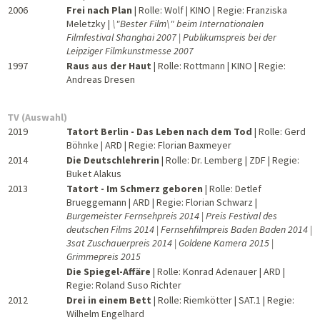
2006
Frei nach Plan
| Rolle: Wolf | KINO | Regie: Franziska
Meletzky |
\"Bester Film\" beim Internationalen
Filmfestival Shanghai 2007 | Publikumspreis bei der
Leipziger Filmkunstmesse 2007
1997
Raus aus der Haut
| Rolle: Rottmann | KINO | Regie:
Andreas Dresen
TV (Auswahl)
2019
Tatort Berlin - Das Leben nach dem Tod
| Rolle: Gerd
Böhnke | ARD | Regie: Florian Baxmeyer
2014
Die Deutschlehrerin
| Rolle: Dr. Lemberg | ZDF | Regie:
Buket Alakus
2013
Tatort - Im Schmerz geboren
| Rolle: Detlef
Brueggemann | ARD | Regie: Florian Schwarz |
Burgemeister Fernsehpreis 2014 | Preis Festival des
deutschen Films 2014 | Fernsehfilmpreis Baden Baden 2014 |
3sat Zuschauerpreis 2014 | Goldene Kamera 2015 |
Grimmepreis 2015
Die Spiegel-Affäre
| Rolle: Konrad Adenauer | ARD |
Regie: Roland Suso Richter
2012
Drei in einem Bett
| Rolle: Riemkötter | SAT.1 | Regie:
Wilhelm Engelhard