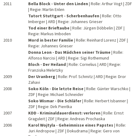
2011
Bella Block - Unter den Linden
| Rolle: Arthur Vogt | ZDF
| Regie: Martin Enlen
Tatort Stuttgart - Scherbenhaufen
| Rolle: Otto
Imberger | ARD | Regie: Johannes Grieser
Tod einer Brieftaube
| Rolle: Jürgen Döbbelin | ZDF |
Regie: Markus Imboden
2010
Mord in bester Familie
| Rolle: Reinhard Lorenz | ZDF |
Regie: Johannes Grieser
Donna Leon - Das Mädchen seiner Träume
| Rolle:
Alfonso Narcisi | ARD | Regie: Sigi Rothemund
Bloch - Der Heiland
| Rolle: Cornelius | ARD | Regie:
Franziska Meletzky
2009
Der Uranberg
| Rolle: Prof. Schmitz | ARD | Regie: Dror
Zahavi
2008
Soko Köln - Die letzte Reise
| Rolle: Günter Warschko |
ZDF | Regie: Michael Schneider
Soko Wismar - Die Schläfer
| Rolle: Herbert Isbanner |
ZDF | Regie: Dirk Pientka
2007
KDD - Kriminaldauerdienst: verloren
| Rolle: Ernst
Graguleit | ZDF | Regie: Andreas Prochaska
2006
Karol Wojtyla - Geheimnisse eines Papstes
| Rolle:
Juri Andropow | ZDF | Dokudrama | Regie: Gero von