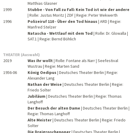
Matthias Glasner
1999
Stubbe - Von Fall zu Fall: Kein Tod ist wie der andere
| Rolle: Justus Moritz | ZDF | Regie: Peter Wekwerth
1996
Polizeiruf 110 - Über den Tod hinaus
| ARD | Regie:
Manfred Stelzer
Natascha - Wettlauf mit dem Tod
| Rolle: Dr. Glowalla |
SAT.1 | Regie: Bernd Böhlich
THEATER (Auswahl)
2019
Was ihr wollt
| Rolle: Fontane als Narr | Seefestival
Wustrau | Regie: Marten Sand
1956-06
König Oedipus
| Deutsches Theater Berlin | Regie:
Alexander Lang
Nathan der Weise
| Deutsches Theater Berlin | Regie:
Friedo Solter
Jubiläum
| Deutsches Theater Berlin | Regie: Thomas
Langhoff
Der Besuch der alten Dame
| Deutsches Theater Berlin |
Regie: Thomas Langhoff
Alte Meister
| Deutsches Theater Berlin | Regie: Friedo
Solter
Die Dreigroschenoper
| Deutsches Theater Berlin |