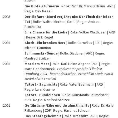
Boehm
Die Gipfelstürmerin
| Rolle: Prof. Dr. Markus Braun | ARD |
Regie: Dirk Regel
2005
Der Elefant - Mord verjährt nie: Der Fluch der bösen
Tat
| Rolle: Walter Merker | Sat.1 | Regie: Andreas
Prochaska
Eine Chance für die Liebe
| Rolle: Volker Walthusen | ARD
| Regie: Dirk Regel
2004
Bloch - Ein krankes Herz
| Rolle: Cornelius | ZDF | Regie:
Michael Hammon
Schimanski - Sünde
| Rolle: Glaubner | ARD | Regie:
Manfred Stelzer
2003
Mord am Meer
| Rolle: Karl-Heinz Wagner | ZDF | Regie:
Matti Geschonneck |
Produzentenpreis bei Filmfest
Hamburg 2004 - bester deutscher Fernsehfilm sowie World
Medal of N.Y. Festival
Tatort - Sag nichts
| Rolle: Vater Baermann | ARD |
Regie: Lars Kraume
Tatort - Hundeleben
| Rolle: Konstantin Baumeister |
ARD | Regie: Manfred Stelzer
2001
Gefährliche Nähe und du ahnst nichts
| Rolle: Dr. Hans
Falkenberg | ZDF | Regie: Hartmut Schoen
Das Staatsgeheimnis
| Rolle: Krassnitz | ARD | Regie: